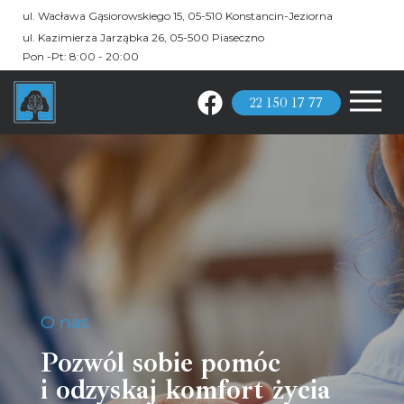
ul. Wacława Gąsiorowskiego 15,
05-510 Konstancin-Jeziorna
ul. Kazimierza Jarząbka 26,
05-500 Piaseczno
Pon -Pt: 8:00 - 20:00
22 150 17 77
O nas
Pozwól sobie pomóc
i odzyskaj komfort życia